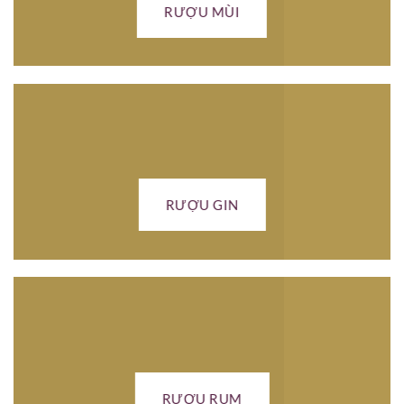
RƯỢU MÙI
RƯỢU GIN
RƯỢU RUM