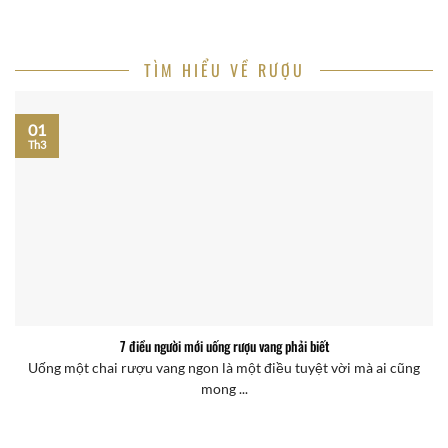
TÌM HIỂU VỀ RƯỢU
01
Th3
7 điều người mới uống rượu vang phải biết
Uống một chai rượu vang ngon là một điều tuyệt vời mà ai cũng
mong ...